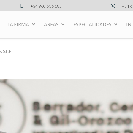
+34 960 516 185
+34 6
LA FIRMA
AREAS
ESPECIALIDADES
IN
 S.L.P.