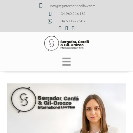
info@scginternationallaw.com
+34 960 516 185
+34 633 227 907