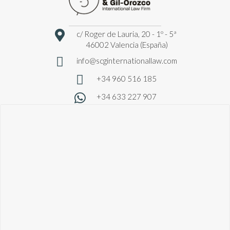
c/ Roger de Lauria, 20 - 1º - 5ª
46002 Valencia (España)
info@scginternationallaw.com
+34 960 516 185
+34 633 227 907